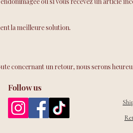
 endommagée ou si vous recevez un article inc
t la meilleure solution.
oute concernant un retour, nous serons heureux
Follow us
Shi
Re