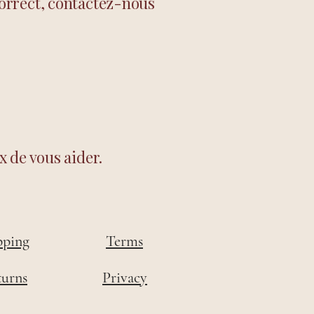
orrect, contactez-nous
 de vous aider.
pping
Terms
turns
Privacy